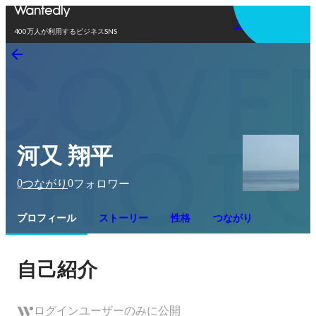
アプリを使う
400万人が利用するビジネスSNS
河又 翔平
0
0
つながり
フォロワー
プロフィール
ストーリー
性格
つながり
自己紹介
ログインユーザーのみに公開