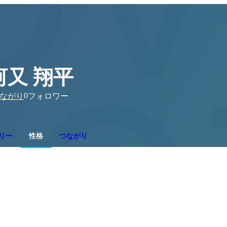
河又 翔平
0
ながり
フォロワー
リー
性格
つながり