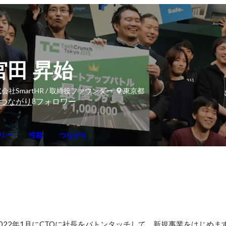
宮田 昇始
会社SmartHR / 取締役ファウンダー
東京都
8
つながり
フォロワー
リー
性格
つながり
。2022年1月にCTOに社長をバトンタッチして、新規事業をはじめま