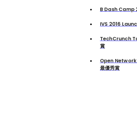
B Dash Camp
IVS 2016 Lau
TechCrunch T
賞
Open Network 
最優秀賞