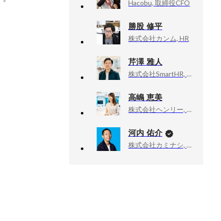
Hacobu, 取締役CFO
勝股 修平
株式会社カンム, HR
芹澤 雅人
株式会社SmartHR, 代表取締役 CEO
高嶋 恵美
株式会社ヘンリー, 採用マネージャー
河内 佑介
株式会社カミナシ, 取締役COO