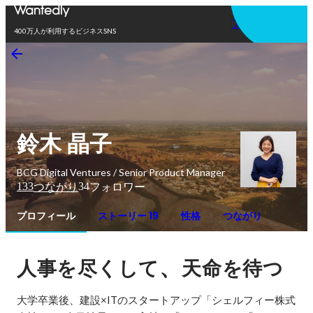
アプリを使う
400万人が利用するビジネスSNS
鈴木 晶子
BCG Digital Ventures / Senior Product Manager
133
34
つながり
フォロワー
プロフィール
ストーリー 19
性格
つながり
、
人事を尽くして
天命を待つ
大学卒業後、建設×ITのスタートアップ「シェルフィー株式