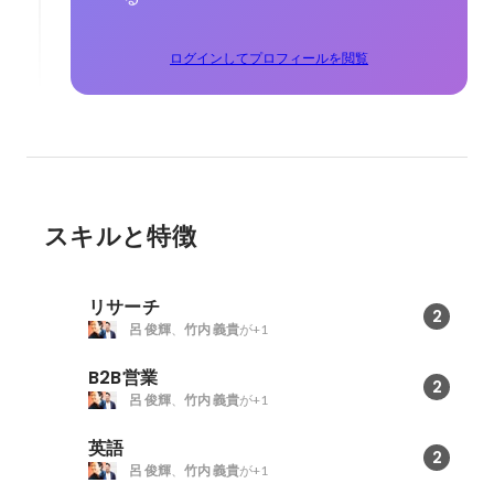
ログインしてプロフィールを閲覧
スキルと特徴
リサーチ
2
呂 俊輝
、
竹内 義貴
が+1
B2B営業
2
呂 俊輝
、
竹内 義貴
が+1
英語
2
呂 俊輝
、
竹内 義貴
が+1