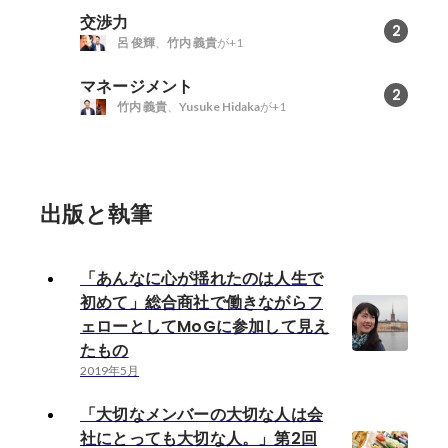
交渉力
2
呂 俊輝
、
竹内 義貴
が+1
マネージメント
2
竹内 義貴
、
Yusuke Hidaka
が+1
出版と執筆
「あんなに心が揺れたのは人生で
初めて」総合商社で働きながらフ
ェローとしてMoGに参加して見え
たもの
2019年5月
「大切なメンバーの大切な人は会
社にとっても大切な人。」第2回