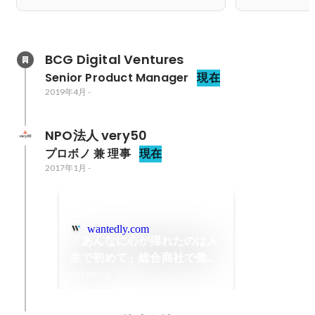
BCG Digital Ventures
Senior Product Manager
現在
2019年4月
-
NPO法人 very50
プロボノ 兼 理事
現在
2017年1月
-
wantedly.com
「あんなに心が揺れたのは人
生で初めて」総合商社で働き
ながらフェローとしてMoG
2019年5月
に参加して見えたもの