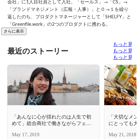
会社」に1人目社員として入社。「セールス」→「CS」→
「ブランドマネジメント（広報・人事）」と０→１を繰り
返したのち、プロダクトマネージャーとして「SHELFY」と
「Greenfile.work」の2つのプロダクトに携わる。
さらに表示
もっと見る
最近のストーリー
もっと見る
もっと見る
「あんなに心が揺れたのは人生で初
「大切なメン
めて」総合商社で働きながらフェロ
にとっても大
ーとしてMoGに参加して見えたもの
SHELFY
May 17, 2019
May 21, 2018
した！