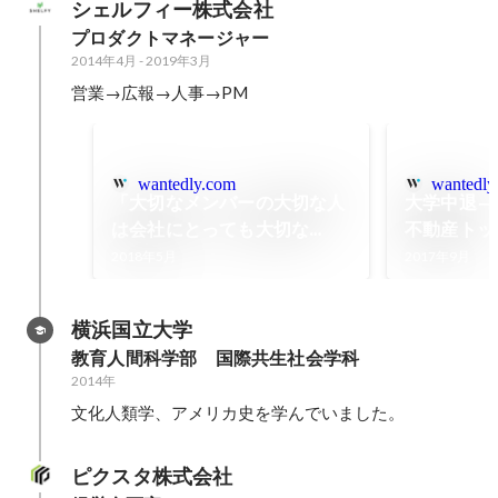
シェルフィー株式会社
プロダクトマネージャー
2014年4月
-
2019年3月
営業→広報→人事→PM
wantedly.com
wantedly
「大切なメンバーの大切な人
大学中退→
は会社にとっても大切な
不動産トッ
人。」第2回 SHELFYファミ
シェルフィ
2018年5月
2017年9月
リーデーを開催しました！
横浜国立大学
教育人間科学部　国際共生社会学科
2014年
文化人類学、アメリカ史を学んでいました。
ピクスタ株式会社