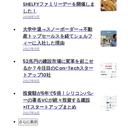
SHELFYファミリーデーを開催しま
した！
2018年5月
大学中退→スノーボーダー→不動
産トップセールスを経てシェルフ
ィーに入社した理由
2017年9月
52兆円の建設市場に変革を起こせ
るか？今注目のCon-Techスター
トアップ10社
2017年8月
投資額が5年で5倍！シリコンバレ
ーの著名VCが続々投資する建設
×ITスタートアップまとめ
2017年6月
さらに表示