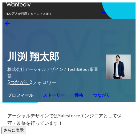
アプリを使う
400万人が利用するビジネスSNS
川渕 翔太郎
株式会社アーシャルデザイン / Tech&Boos事業
部
5
2
つながり
フォロワー
プロフィール
ストーリー
性格
つながり
アーシャルデザインではSalesforceエンジニアとして保
守・改修を行っています！
さらに表示