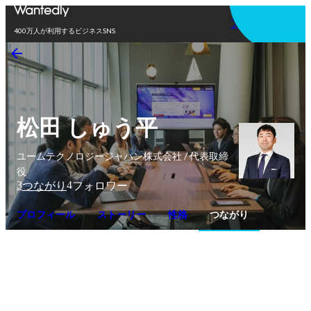
アプリを使う
400万人が利用するビジネスSNS
松田 しゅう平
ユームテクノロジージャパン株式会社 / 代表取締
役
3
4
つながり
フォロワー
プロフィール
ストーリー
性格
つながり