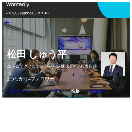
アプリを使う
400万人が利用するビジネスSNS
松田 しゅう平
ユームテクノロジージャパン株式会社 / 代表取締
役
3
4
つながり
フォロワー
プロフィール
ストーリー
性格
つながり