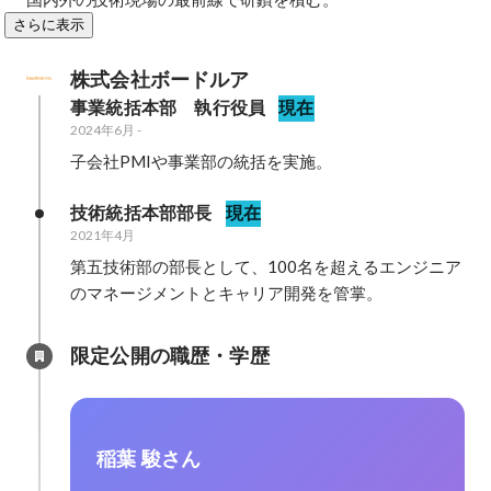
さらに表示
株式会社ボードルア
事業統括本部　執行役員
現在
2024年6月
-
子会社PMIや事業部の統括を実施。
技術統括本部部長
現在
2021年4月
第五技術部の部長として、100名を超えるエンジニア
のマネージメントとキャリア開発を管掌。
限定公開の職歴・学歴
稲葉 駿さん