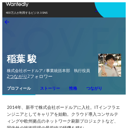
アプリを使う
400万人が利用するビジネスSNS
稲葉 駿
株式会社ボードルア / 事業統括本部 執行役員
2
2
つながり
フォロワー
プロフィール
ストーリー
性格
つながり
2014年、新卒で株式会社ボードルアに入社。ITインフラエ
ンジニアとしてキャリアを始動。クラウド導入コンサルテ
ィングや欧州拠点のネットワーク刷新プロジェクトなど、
国内外の技術現場の最前線で研鑽を積む。