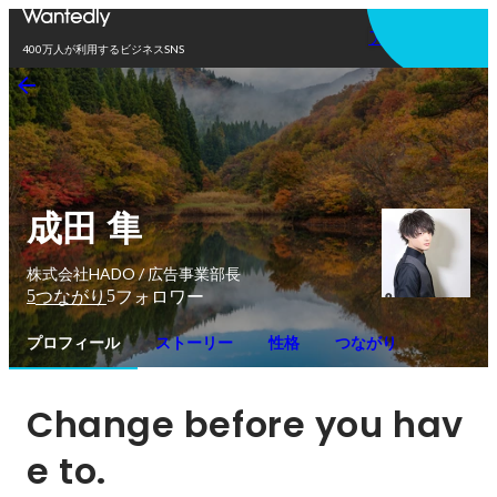
アプリを使う
400万人が利用するビジネスSNS
成田 隼
株式会社HADO / 広告事業部長
5
5
つながり
フォロワー
プロフィール
ストーリー
性格
つながり
Change before you hav
e to.