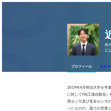
株式
1
つ
プロフィール
ストー
2019年4月明治大学を
に対してFA(工場自動化
用センサ及び安全センサ
ったものの、面での営業