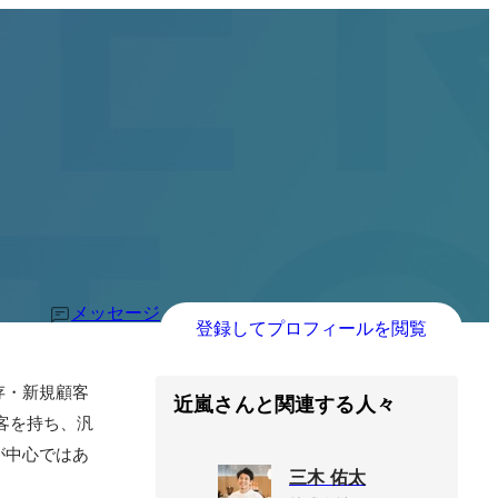
メッセージ
登録してプロフィールを閲覧
存・新規顧客
近嵐さんと関連する人々
客を持ち、汎
が中心ではあ
三木 佑太