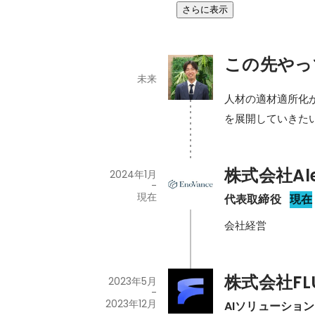
さらに表示
この先やっ
未来
人材の適材適所化
を展開していきた
株式会社Al
2024年1月
-
現在
代表取締役
現在
会社経営
株式会社FL
2023年5月
-
2023年12月
AIソリューショ