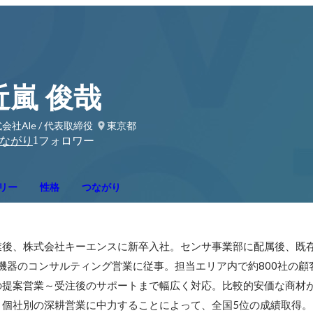
近嵐 俊哉
会社Ale / 代表取締役
東京都
1
ながり
フォロワー
リー
性格
つながり
卒業後、株式会社キーエンスに新卒入社。センサ事業部に配属後、既
）機器のコンサルティング営業に従事。担当エリア内で約800社の顧
の提案営業～受注後のサポートまで幅広く対応。比較的安価な商材
と個社別の深耕営業に中力することによって、全国5位の成績取得。