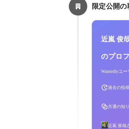
限定公開の
近嵐 俊
のプロ
Wantedl
過去の投
共通の知
近嵐 俊哉