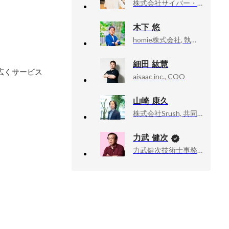
株式会社サイバー・バズ, 取締役
木下 悠
homie株式会社, 執行役員／VP of Sales
細田 紘慧
広くサービス
aisaac inc., COO
山崎 康久
株式会社Srush, 共同創業者, CTO
力武 健次
力武健次技術士事務所, 所長