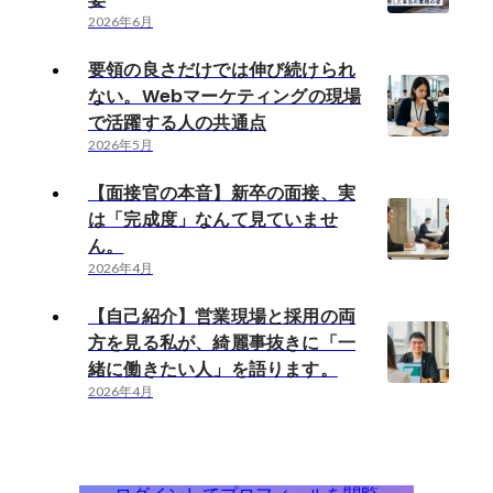
2026年6月
要領の良さだけでは伸び続けられ
ない。Webマーケティングの現場
で活躍する人の共通点
2026年5月
【面接官の本音】新卒の面接、実
は「完成度」なんて見ていませ
ん。
2026年4月
【自己紹介】営業現場と採用の両
方を見る私が、綺麗事抜きに「一
緒に働きたい人」を語ります。
2026年4月