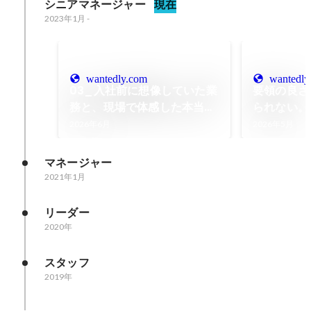
シニアマネージャー
現在
2023年1月
-
wantedly.com
wantedly
03_入社前に想像していた業
要領の良さ
務と、現場で体感した本当の
られない。
業務の姿
グの現場で
2026年6月
2026年5月
点
マネージャー
2021年1月
リーダー
2020年
スタッフ
2019年