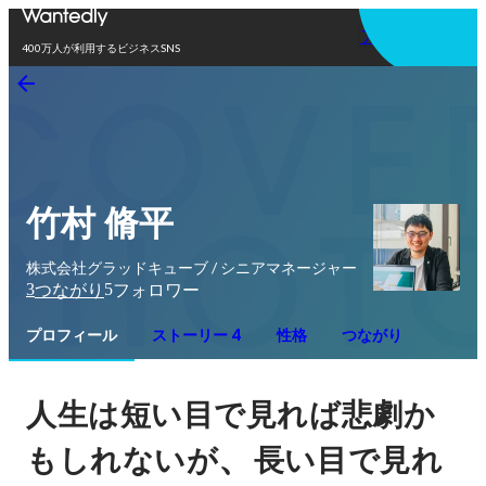
アプリを使う
400万人が利用するビジネスSNS
竹村 脩平
株式会社グラッドキューブ / シニアマネージャー
3
5
つながり
フォロワー
プロフィール
ストーリー 4
性格
つながり
人生は短い目で見れば悲劇か
、
もしれないが
長い目で見れ