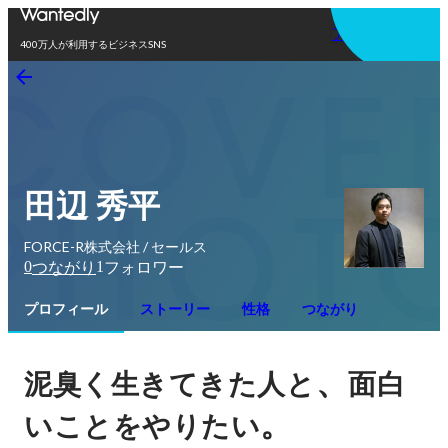
アプリを使う
400万人が利用するビジネスSNS
田辺 秀平
FORCE-R株式会社 / セールス
0
1
つながり
フォロワー
プロフィール
ストーリー
性格
つながり
、
泥臭く生きてきた人と
面白
。
いことをやりたい