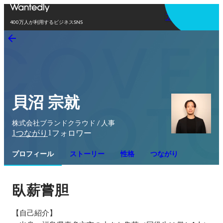
アプリを使う
400万人が利用するビジネスSNS
貝沼 宗就
株式会社ブランドクラウド / 人事
1
1
つながり
フォロワー
プロフィール
ストーリー
性格
つながり
臥薪嘗胆
【自己紹介】
