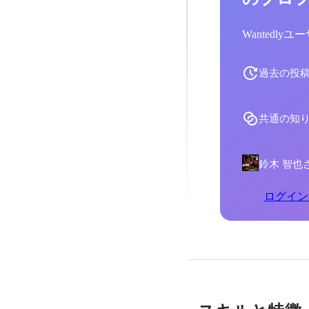
Wantedl
過去の投
共通の知
鈴木 智也
ログイン