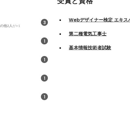
受賞と資格
Webデザイナー検定 エキス
3
の他2人
が+1
第二種電気工事士
1
基本情報技術者試験
1
1
1