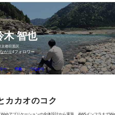
鈴木 智也
東京都目黒区
4
ながり
フォロワー
リー
性格
つながり
とカカオのコク
Webアプリケーションの全体設計から実装、AWSインフラまでWe