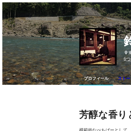
6
つ
プロフィール
ストー
芳醇な香り
模範的なぺちぱーとして、