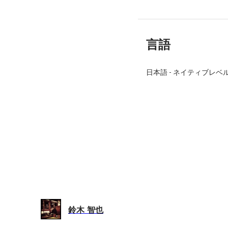
言語
日本語
-
ネイティブレベ
鈴木 智也