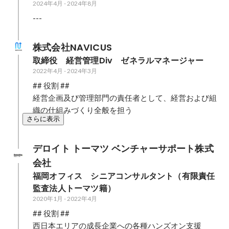
2024年4月
-
2024年8月
---
株式会社NAVICUS
取締役　経営管理Div　ゼネラルマネージャー
2022年4月
-
2024年3月
## 役割 ##

経営企画及び管理部門の責任者として、経営および組
織の仕組みづくり全般を担う
さらに表示
デロイト トーマツ ベンチャーサポート株式
会社
福岡オフィス　シニアコンサルタント（有限責任
監査法人トーマツ籍）
2020年1月
-
2022年4月
## 役割 ##

西日本エリアの成長企業への各種ハンズオン支援
