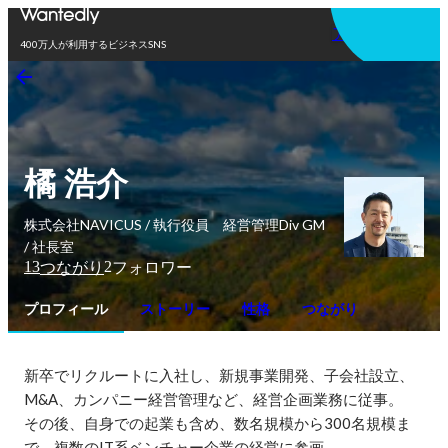
アプリを使う
400万人が利用するビジネスSNS
橘 浩介
株式会社NAVICUS / 執行役員 経営管理Div GM
/ 社長室
13
2
つながり
フォロワー
プロフィール
ストーリー
性格
つながり
新卒でリクルートに入社し、新規事業開発、子会社設立、
M&A、カンパニー経営管理など、経営企画業務に従事。

その後、自身での起業も含め、数名規模から300名規模ま
で、複数のIT系ベンチャー企業の経営に参画。