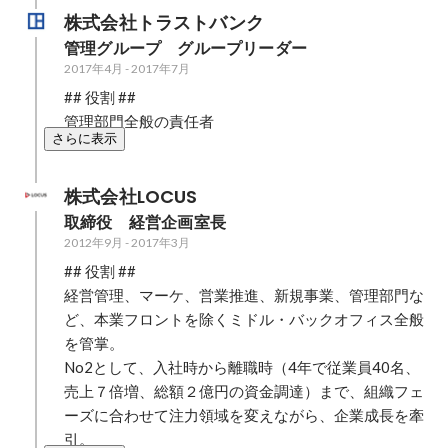
株式会社トラストバンク
管理グループ　グループリーダー
2017年4月
-
2017年7月
## 役割 ##

管理部門全般の責任者
さらに表示
株式会社LOCUS
取締役　経営企画室長
2012年9月
-
2017年3月
## 役割 ##

経営管理、マーケ、営業推進、新規事業、管理部門な
ど、本業フロントを除くミドル・バックオフィス全般
を管掌。

No2として、入社時から離職時（4年で従業員40名、
売上７倍増、総額２億円の資金調達）まで、組織フェ
ーズに合わせて注力領域を変えながら、企業成長を牽
引。