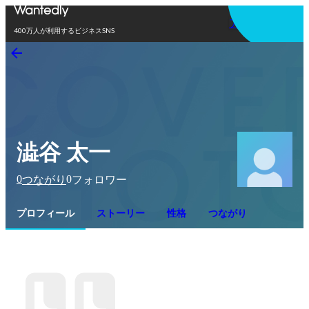
アプリを使う
400万人が利用するビジネスSNS
澁谷 太一
0
0
つながり
フォロワー
プロフィール
ストーリー
性格
つながり