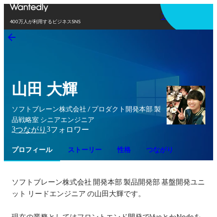
アプリを使う
400万人が利用するビジネスSNS
山田 大輝
ソフトブレーン株式会社 / プロダクト開発本部 製
品戦略室 シニアエンジニア
3
3
つながり
フォロワー
プロフィール
ストーリー
性格
つながり
ソフトブレーン株式会社 開発本部 製品開発部 基盤開発ユニ
ット リードエンジニア の山田大輝です。

現在の業務としてはフロントエンド開発でVueとかNodeを