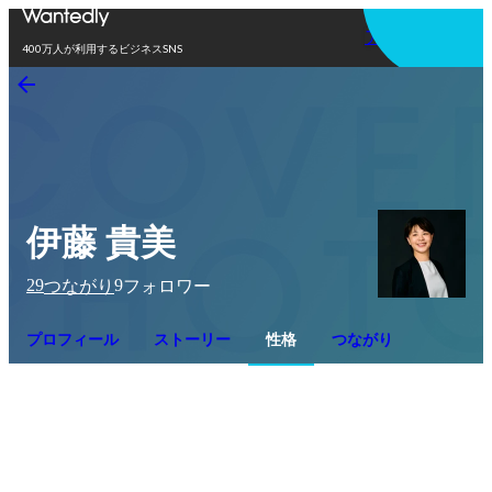
アプリを使う
400万人が利用するビジネスSNS
伊藤 貴美
29
9
つながり
フォロワー
プロフィール
ストーリー
性格
つながり