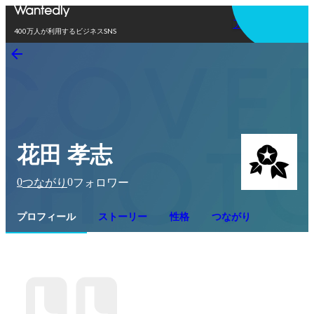
アプリを使う
400万人が利用するビジネスSNS
花田 孝志
0
0
つながり
フォロワー
プロフィール
ストーリー
性格
つながり