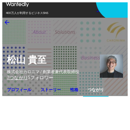
アプリを使う
400万人が利用するビジネスSNS
松山 貴至
株式会社カロニマ / 創業者兼代表取締役
7
5
つながり
フォロワー
プロフィール
ストーリー
性格
つながり