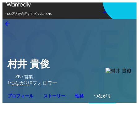
アプリを使う
400万人が利用するビジネスSNS
村井 貴俊
ZB / 営業
1
0
つながり
フォロワー
プロフィール
ストーリー
性格
つながり