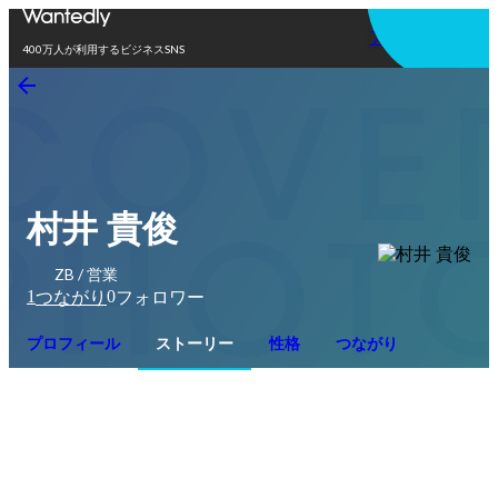
アプリを使う
400万人が利用するビジネスSNS
村井 貴俊
ZB / 営業
1
0
つながり
フォロワー
プロフィール
ストーリー
性格
つながり