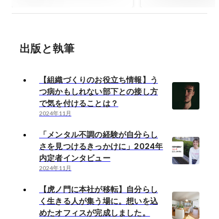
想いを込めたオフ
は？
しました。
出版と執筆
【組織づくりのお役立ち情報】う
つ病かもしれない部下との接し方
で気を付けることは？
2024年11月
「メンタル不調の経験が自分らし
さを見つけるきっかけに」2024年
内定者インタビュー
2024年11月
【虎ノ門に本社が移転】自分らし
く生きる人が集う場に。想いを込
めたオフィスが完成しました。