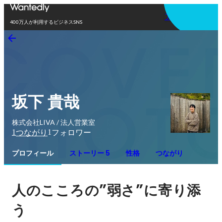
アプリを使う
400万人が利用するビジネスSNS
坂下 貴哉
株式会社LIVA / 法人営業室
1
1
つながり
フォロワー
プロフィール
ストーリー 5
性格
つながり
”
”
人のこころの
弱さ
に寄り添
う