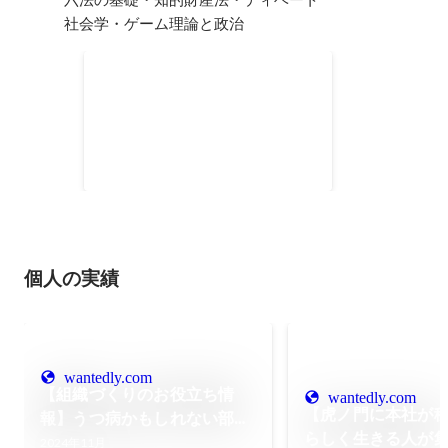
社会学・ゲーム理論と政治
新卒就活支援 NPO運営
新卒就活生が、就活を通じて社会
を知り、その過程で自己理解を深
めることで、より自分にあったキ
2022年11月
-
2024年2月
ャリアデザインができるように支
援する組織。 面談での一対一のコ
ーチングやキャリア相談を通じ
て、構造主義に流されすぎず、自
己理解を通じた意思決定の支援を
個人の実績
してきた。 その中でも運営側とし
て、どのような面談を届けるか。
どのような理念を掲げ、浸透さ
せ、組織運営していくかに取り組
んだ。
wantedly.com
【組織づくりのお役立ち情
wantedly.com
【虎ノ門に本社が
報】うつ病かもしれない部下
らしく生きる人が
との接し方で気を付けること
2024年11月