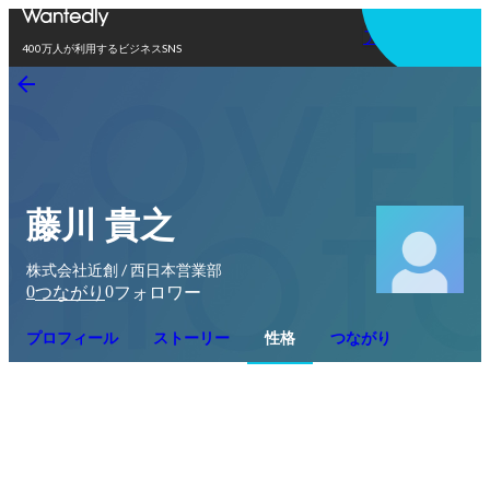
アプリを使う
400万人が利用するビジネスSNS
藤川 貴之
株式会社近創 / 西日本営業部
0
0
つながり
フォロワー
プロフィール
ストーリー
性格
つながり