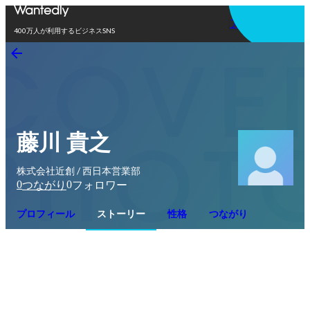
アプリを使う
400万人が利用するビジネスSNS
藤川 貴之
株式会社近創 / 西日本営業部
0
0
つながり
フォロワー
プロフィール
ストーリー
性格
つながり