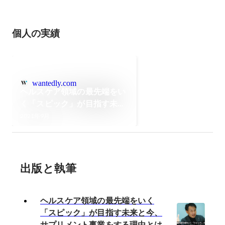
個人の実績
wantedly.com
ヘルスケア領域の最先端をい
く「スピック」が目指す未来
と今、サプリメント事業をす
2021年9月
る理由とは
出版と執筆
ヘルスケア領域の最先端をいく
「スピック」が目指す未来と今、
サプリメント事業をする理由とは