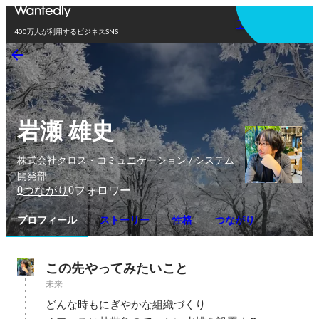
アプリを使う
400万人が利用するビジネスSNS
岩瀬 雄史
株式会社クロス・コミュニケーション / システム
開発部
0
0
つながり
フォロワー
プロフィール
ストーリー
性格
つながり
この先やってみたいこと
未来
どんな時もにぎやかな組織づくり
