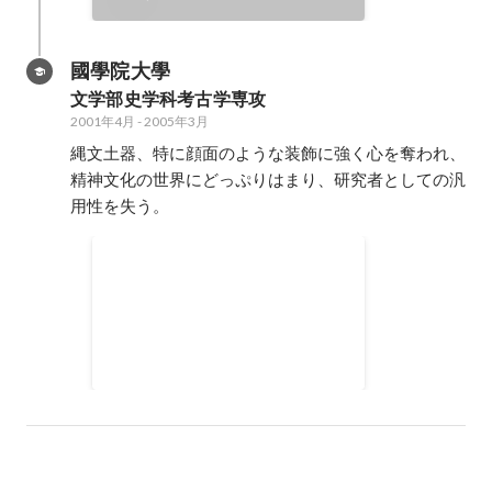
國學院大學
文学部史学科考古学専攻
2001年4月
-
2005年3月
縄文土器、特に顔面のような装飾に強く心を奪われ、
精神文化の世界にどっぷりはまり、研究者としての汎
用性を失う。
i-Mode、J-Sky、EZweb向
けHPの構築
高校生の頃から初めて、最盛期に
は1万PV/日の壁紙サイト、
1000PV/日のゲーム攻略サイトな
1999年
-
2004年
どを運営。HTML、CSS、Perlなど
を習得。iアプリにも挑戦したが、
公開までは至らず挫折。