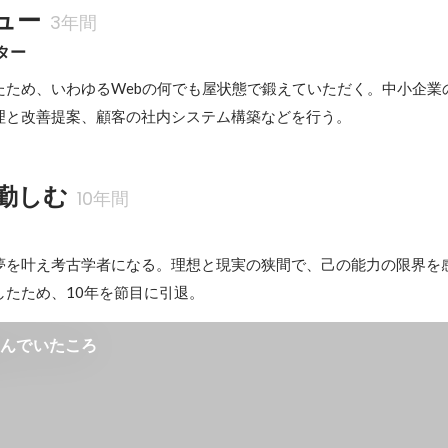
ュー
3年間
クター
たため、いわゆるWebの何でも屋状態で鍛えていただく。中小企業
理と改善提案、顧客の社内システム構築などを行う。
勤しむ
10年間
夢を叶え考古学者になる。理想と現実の狭間で、己の能力の限界を
したため、10年を節目に引退。
しんでいたころ