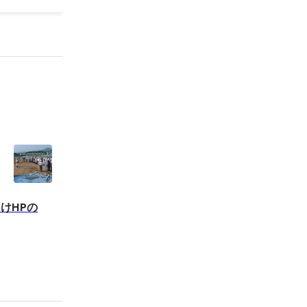
ろ
向けHPの