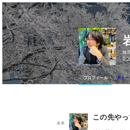
株
0
つ
プロフィール
ストー
この先やっ
未来