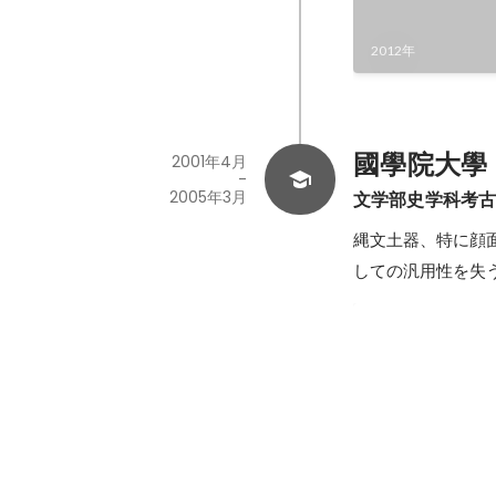
2012年
國學院大學
2001年4月
-
2005年3月
文学部史学科考
縄文土器、特に顔
しての汎用性を失
i-Mode、J-
高校生の頃から初
営。HTML、CS
1999年
-
2004年