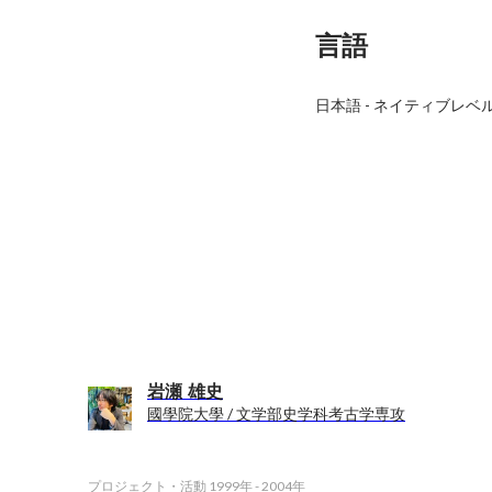
言語
日本語
-
ネイティブレベ
岩瀬 雄史
國學院大學 / 文学部史学科考古学専攻
プロジェクト・活動
1999年
-
2004年