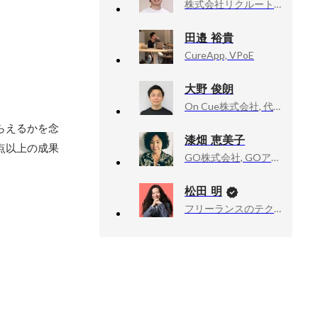
株式会社リクルート, Engineering Manager
田邉 裕貴
CureApp, VPoE
大野 俊朗
On Cue株式会社, 代表取締役
らえるかを念
漆畑 恵美子
点以上の成果
GO株式会社, GOアプリ事業本部 配車事業企画部 プロモーショングループ
松田 明
フリーランスのテクニカルアドバイザー業, 技術顧問