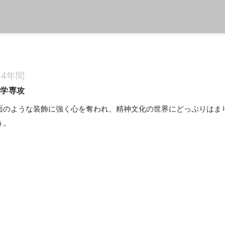
4年間
古学専攻
面のような装飾に強く心を奪われ、精神文化の世界にどっぷりはま
う。
Sky、EZweb向けHPの構築
めて、最盛期には1万PV/日の壁紙サイト、1000PV/日のゲーム攻略サ
S、Perlなどを習得。iアプリにも挑戦したが、公開までは至らず挫折。