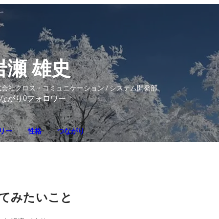
岩瀬 雄史
式会社クロス・コミュニケーション / システム開発部
0
ながり
フォロワー
リー
性格
つながり
てみたいこと