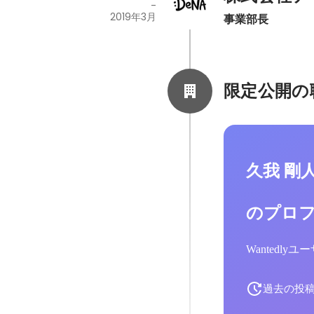
-
2019年3月
事業部長
限定公開の
久我 剛
のプロ
Wantedl
過去の投