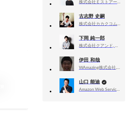
株式会社Ｅストアー, 代表取締役CEO
古志野 史嗣
株式会社カカクコム, ヴァイスプレジデント 求人ボックスカンパニー 営業本部 副本部長
下岡 純一郎
株式会社クアンド, 代表取締役CEO
伊田 和哉
WAmazing株式会社, 取締役COO
山口 能迪
ER
Amazon Web Services, Inc., Senior Developer Advocate