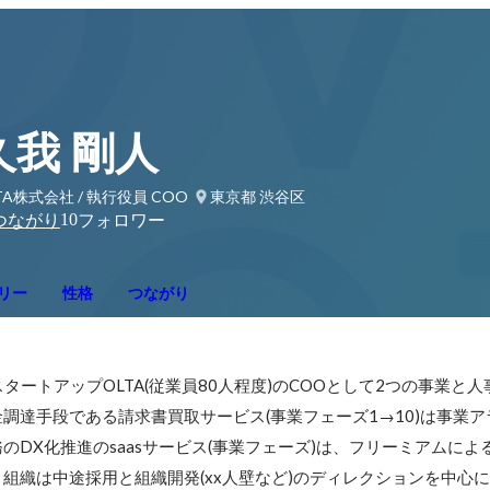
久我 剛人
TA株式会社 / 執行役員 COO
東京都 渋谷区
10
つながり
フォロワー
リー
性格
つながり
ch×スタートアップOLTA(従業員80人程度)のCOOとして2つの事業と
調達手段である請求書買取サービス(事業フェーズ1→10)は事業
のDX化推進のsaasサービス(事業フェーズ)は、フリーミアムによ
組織は中途採用と組織開発(xx人壁など)のディレクションを中心