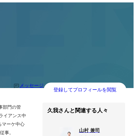
メッセージ
登録してプロフィールを閲覧
人事部門の管
久我さんと関連する人々
アライアンス中
るマーケ中心
山村 兼司
に従事。