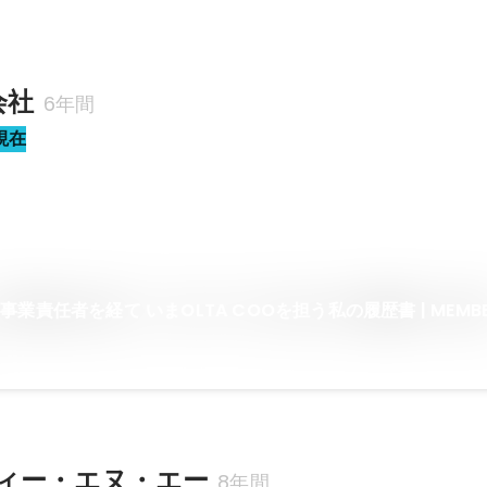
会社
6年間
現在
業責任者を経て いまOLTA COOを担う私の履歴書 | MEMB
ィー・エヌ・エー
8年間