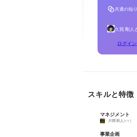
共通の知
久我 剛人
ログイン
スキルと特徴
マネジメント
片岡 和人
が+1
事業企画