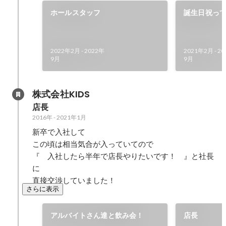
ホールスタッフ
誕生日祝って
2022年2月
-
2022年
2021年2月
-
20
9月
9月
株式会社KIDS
店長
2016年
-
2021年1月
新卒で入社して

この頃は相当気合が入っていてので

『　入社したら半年で店長やりたいです！　』と社長
に

直接交渉していました！
さらに表示
アルバイトさん達と飲み会！
店長