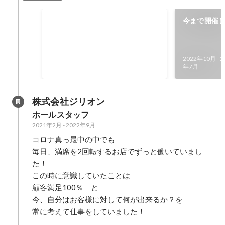
作成したプレスリリースがメ
今まで開催
ディアに掲載されました
500人突破
企画からアンケート、プレスリリ
ースの執筆を一人で行い、 実際に
2022年10月
-
2
メディアに寄稿し掲載された経験
2022年10月
-
2023年7月
年7月
があります。
株式会社ジリオン
ホールスタッフ
2021年2月
-
2022年9月
コロナ真っ最中の中でも

毎日、満席を2回転するお店でずっと働いていまし
た！

この時に意識していたことは

顧客満足100％　と

今、自分はお客様に対して何が出来るか？を

常に考えて仕事をしていました！