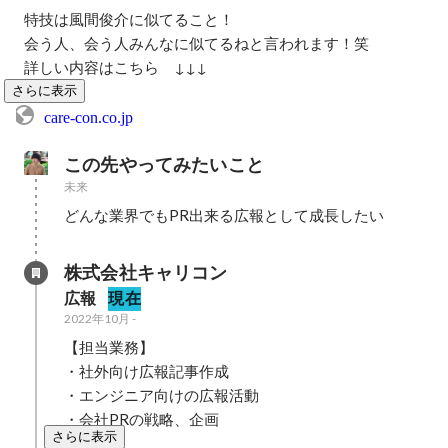
特技は風間俊介に似てること！

会う人、会う人みんなに似てるねと言われます！笑

詳しい内容はこちら　↓↓↓
さらに表示
care-con.co.jp
この先やってみたいこと
未来
どんな業界でもPR出来る広報として成長したい
株式会社キャリコン
広報
現在
2022年10月
-
【担当業務】

・社外向け広報記事作成

・エンジニア向けの広報活動

・会社PRの戦略、企画
さらに表示