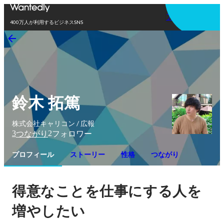
アプリを使う
400万人が利用するビジネスSNS
鈴木 拓篤
株式会社キャリコン / 広報
3
2
つながり
フォロワー
プロフィール
ストーリー
性格
つながり
得意なことを仕事にする人を
増やしたい