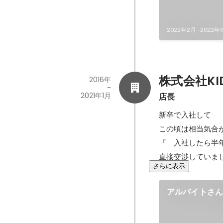
2022年2月
-
2022年
株式会社KI
2016年
-
2021年1月
店長
新卒で入社して

この頃は相当気合が
『　入社したら半
直接交渉していま
さらに表示
アルバイトさ