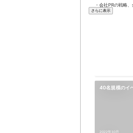
・会社PRの戦略、
さらに表示
作成したプレ
に掲載されま
企画からアンケー
筆を一人で行い、
し掲載された経験
2022年10月
-
2023
40名規模のイ
2022年10月