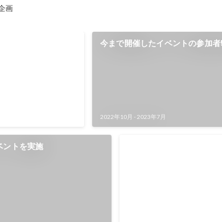
企画
スリリースがメディア
今まで開催したイベントの参加者
した
破
ト、プレスリリースの執
 実際にメディアに寄稿
があります。
年7月
2022年10月
-
2023年7月
ベントを実施
作成したプレスリリース
2022年10月