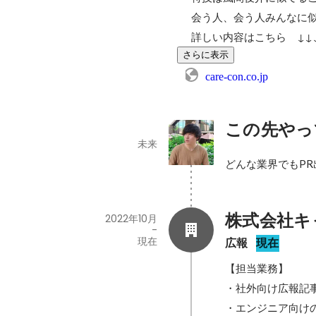
会う人、会う人みんなに似
詳しい内容はこちら　↓↓
さらに表示
care-con.co.jp
この先やっ
未来
どんな業界でもP
株式会社キ
2022年10月
-
現在
広報
現在
【担当業務】

・社外向け広報記事
・エンジニア向けの