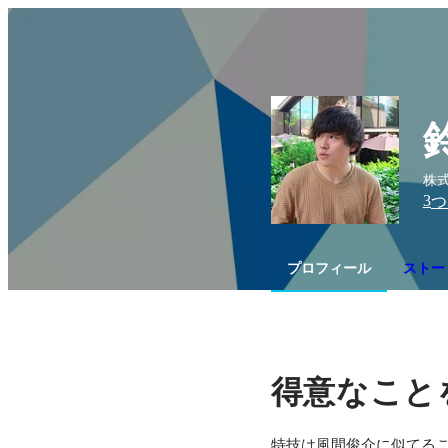
株式
3
つ
プロフィール
ストー
得意なこと
特技は風間俊介に似てるこ