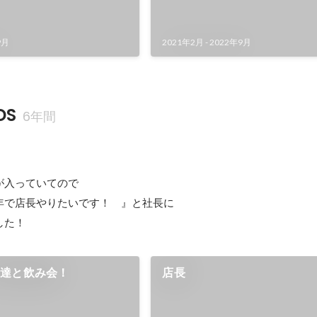
9月
2021年2月
-
2022年9月
DS
6年間
入っていてので

年で店長やりたいです！　』と社長に

した！
ん達と飲み会！
店長