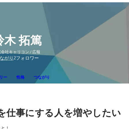
鈴木 拓篤
会社キャリコン / 広報
2
ながり
フォロワー
リー
性格
つながり
を仕事にする人を増やしたい
と！
