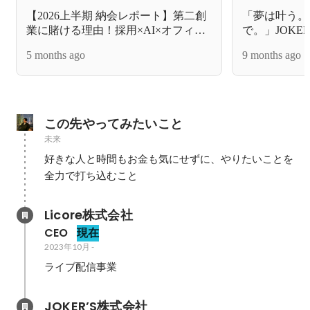
【2026上半期 納会レポート】第二創
「夢は叶う。
業に賭ける理由！採用×AI×オフィス
で。」JOKE
出社で、次のフェーズへ。
校の母校で語
5 months ago
9 months ago
援する”とい
この先やってみたいこと
未来
好きな人と時間もお金も気にせずに、やりたいことを
Licore株式会社
CEO
現在
2023年10月
-
ライブ配信事業
JOKER’S株式会社