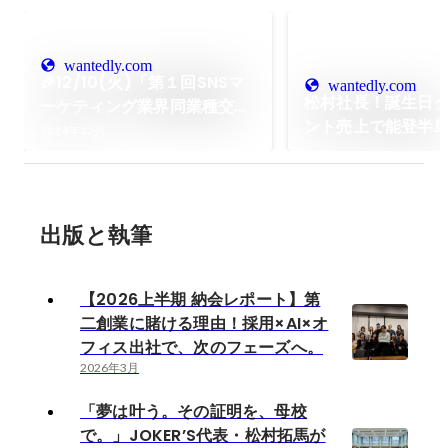
wantedly.com
🎉12/10(火)「第１回SNSマ
wantedly.com
松村社長！誕生日
ーケティング業界同業種交流
ント売上で能登半
会」大盛況のうちに終了しま
2024年12月
金！クラブイベン
した！🎉
貌！！
出版と執筆
【2026上半期 納会レポート】第
二創業に賭ける理由！採用×AI×オ
フィス出社で、次のフェーズへ。
2026年3月
「夢は叶う。その証明を、母校
で。」JOKER’S代表・松村拓馬が