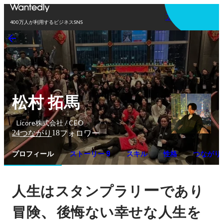
アプリを使う
400万人が利用するビジネスSNS
松村 拓馬
Licore株式会社 / CEO
24
18
つながり
フォロワー
プロフィール
ストーリー 9
スキル
性格
つながり
ー
人生はスタンプラリ
であり
、
冒険
後悔ない幸せな人生を