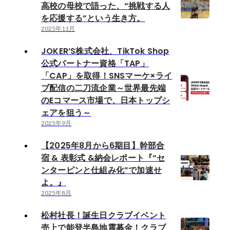
高校の母校で語った、“挑戦する人
を応援する”という生き方。
2025年11月
JOKER’S株式会社、TikTok Shop
公式パートナー資格「TAP」
「CAP」を取得！SNSマーケ×ライ
ブ配信の二刀流企業～世界最先端
のEコマース市場で、日本トップシ
ェアを狙う～
2025年9月
【2025年8月から6期目】幹部合
宿 & 表彰式 &納会レポート『“セ
ンターピンと仕組み化”で加速せ
よ。』
2025年8月
松村社長！誕生日クラブイベント
売上で能登半島地震募金！クラブ