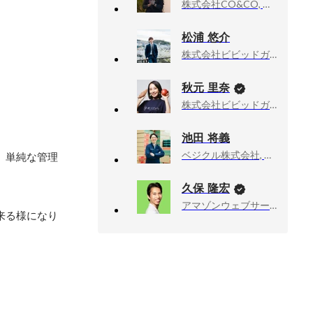
株式会社CO&CO, 事業統括部長
松浦 悠介
株式会社ビビッドガーデン, 執行役員 新規事業開発
秋元 里奈
株式会社ビビッドガーデン, 代表取締役社長
池田 将義
ベジクル株式会社, 代表取締役CEO
。単純な管理
久保 隆宏
アマゾンウェブサービスジャパン合同会社, Developer Relations Machine Learning
来る様になり