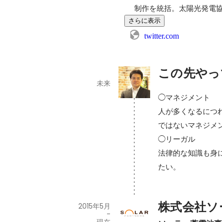
制作を統括。太陽光発電
さらに表示
twitter.com
この先やっ
未来
◯マネジメント

人が多くなるにつ
ではないマネジメン
◯リーガル

法律的な知識も身
たい。
株式会社ソ
2015年5月
-