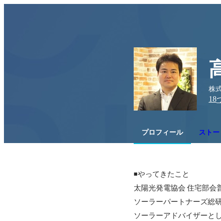
株
18
プロフィール
ストー
◾️やってきたこと

太陽光発電協会 住宅部会
ソーラーパートナーズ総研 
ソーラーアドバイザーとし