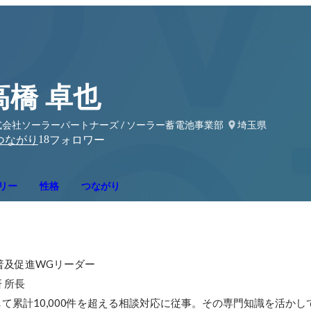
高橋 卓也
式会社ソーラーパートナーズ / ソーラー蓄電池事業部
埼玉県
18
つながり
フォロワー
リー
性格
つながり
普及促進WGリーダー

所長

て累計10,000件を超える相談対応に従事。その専門知識を活かし