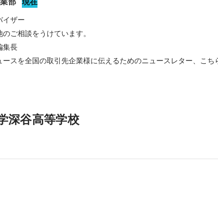
事業部
現在
イザー

のご相談をうけています。

集長

ュースを全国の取引先企業様に伝えるためのニュースレター、こち
学深谷高等学校