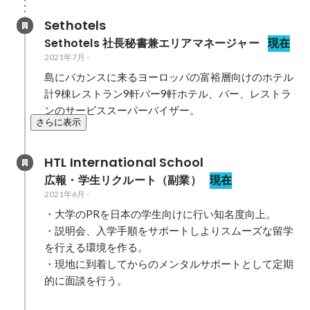
Sethotels
Sethotels 社長秘書兼エリアマネージャー
現在
2021年7月
-
島にバカンスに来るヨーロッパの富裕層向けのホテル
計9棟レストラン9軒バー9軒ホテル、バー、レストラ
ンのサービススーパーバイザー。 
さらに表示
HTL International School
広報・学生リクルート（副業）
現在
2021年6月
-
・大学のPRを日本の学生向けに行い知名度向上。

・説明会、入学手順をサポートしよりスムーズな留学
を行える環境を作る。

・現地に到着してからのメンタルサポートとして定期