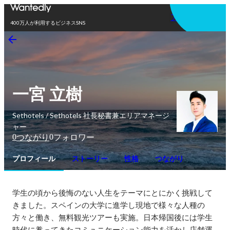
アプリを使う
400万人が利用するビジネスSNS
一宮 立樹
Sethotels / Sethotels 社長秘書兼エリアマネージ
ャー
0
0
つながり
フォロワー
プロフィール
ストーリー
性格
つながり
学生の頃から後悔のない人生をテーマにとにかく挑戦して
きました。スペインの大学に進学し現地で様々な人種の
方々と働き、無料観光ツアーも実施。日本帰国後には学生
時代に養ってきたコミュニケーション能力を活かし店舗運