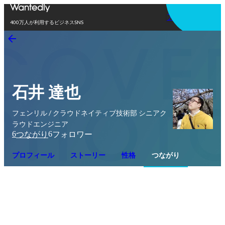
アプリを使う
400万人が利用するビジネスSNS
石井 達也
フェンリル / クラウドネイティブ技術部 シニアク
ラウドエンジニア
6
6
つながり
フォロワー
プロフィール
ストーリー
性格
つながり