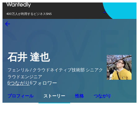
アプリを使う
400万人が利用するビジネスSNS
石井 達也
フェンリル / クラウドネイティブ技術部 シニアク
ラウドエンジニア
6
6
つながり
フォロワー
プロフィール
ストーリー
性格
つながり