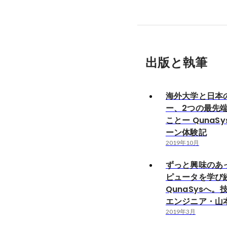
出版と執筆
海外大学と日本
ー、2つの最先
ことー QunaS
ーン体験記
2019年10月
ずっと興味のあ
ピュータを学び
QunaSysへ
エンジニア・山
2019年3月