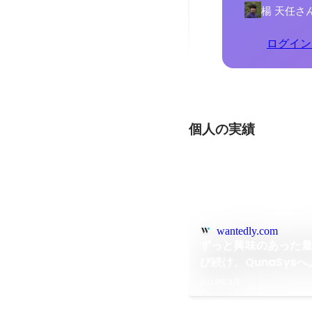
楊 天任さ
ログイン
個人の実績
wantedly.com
ずっと興味のあった
び続け、QunaSys
ニア・山本貴博
2019年3月