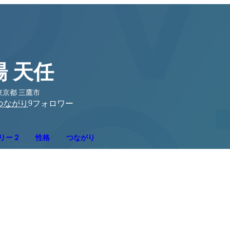
楊 天任
東京都 三鷹市
9
つながり
フォロワー
リー 2
性格
つながり