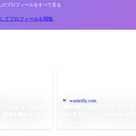
んのプロフィールをすべて見る
してプロフィールを閲覧
wantedly.com
量子コンピュータを学
海外大学と日本のベンチャー、2
へ。技術を極めるエンジ
から見えたことー QunaSys研
ン体験記
2019年10月