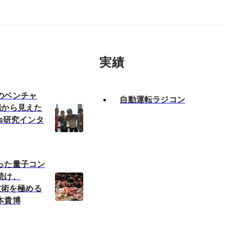
実績
のベンチャ
自動運転ラジコン
端から見えた
ys研究インタ
った量子コン
続け、
。技術を極める
本貴博