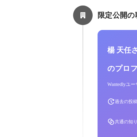
限定公開の
楊 天任
のプロ
Wantedl
過去の投
共通の知