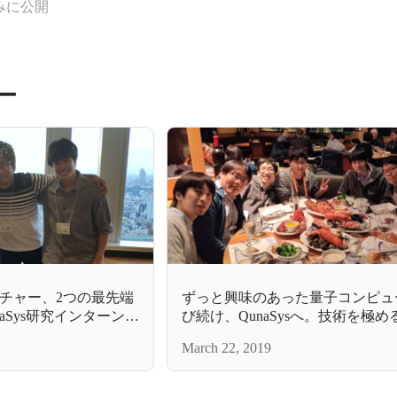
みに公開
ー
チャー、2つの最先端
ずっと興味のあった量子コンピュ
aSys研究インターン体
び続け、QunaSysへ。技術を極
ア・山本貴博
March 22, 2019