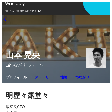
アプリを使う
400万人が利用するビジネスSNS
山本 晃央
14
1
つながり
フォロワー
プロフィール
ストーリー
性格
つながり
明歴々露堂々
取締役CFO
