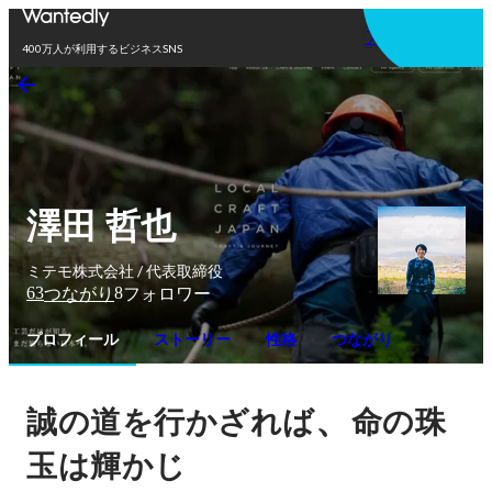
アプリを使う
400万人が利用するビジネスSNS
澤田 哲也
ミテモ株式会社 / 代表取締役
63
8
つながり
フォロワー
プロフィール
ストーリー
性格
つながり
、
誠の道を行かざれば
命の珠
玉は輝かじ