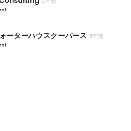
Consulting
2年間
ant
ォーターハウスクーパース
5年間
ant