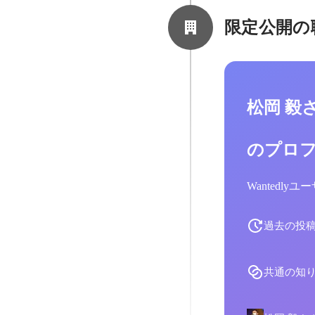
限定公開の
松岡 毅
のプロ
Wantedl
過去の投
共通の知