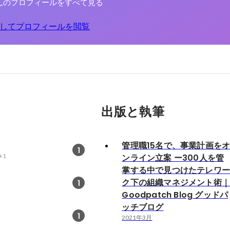
んのプロフィールをすべて見る
してプロフィールを閲覧
出版と執筆
管理職15名で、事業計画を
1
+1
ンライン立案 ー300人を管
掌する中で見つけたテレワ
ク下の組織マネジメント術
1
Goodpatch Blog グッドパ
ッチブログ
1
2021年3月