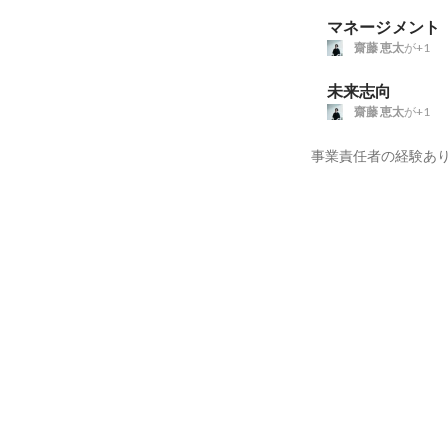
マネージメント
齋藤 恵太
が+1
未来志向
齋藤 恵太
が+1