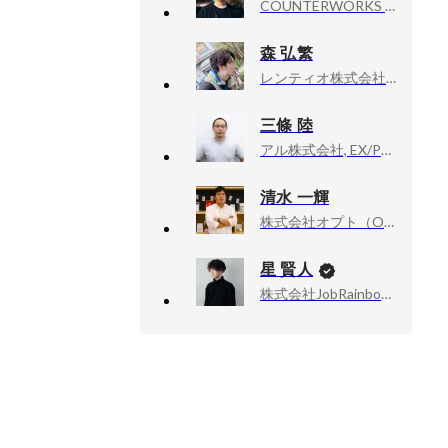
COUNTERWORKS inc, CEO
森 弘繁
レンティオ株式会社, コンテンツ部 集客チームマネージャー
三條 陸
アル株式会社, EX/PR Manager
清水 一輝
株式会社オプト（OPT, Inc.）, 部長
星 賢人
株式会社JobRainbow, CEO