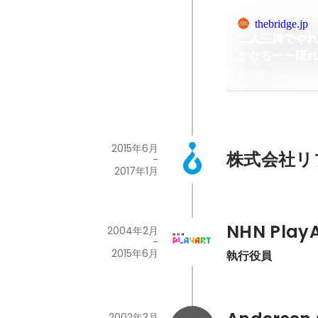
thebridge.jp
二人三脚でや
かなるーー隠
グッドパッチ
2020年9月
2015年6月
株式会社リ
-
2017年1月
NHN Pla
2004年2月
-
2015年6月
執行役員
2002年3月