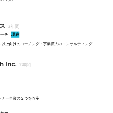
ス
3年間
コーチ
現在
ト以上向けのコーチング・事業拡大のコンサルティング
 Inc.
7年間
員
トナー事業の２つを管掌
ジャー