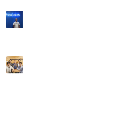
題
た
ド
た
ン
る