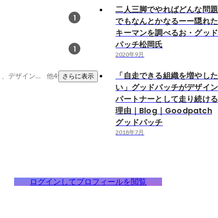
二人三脚でやればどんな問
1
でもなんとかなるーー隠れ
キーマンを調べるお・グッ
パッチ松岡氏
1
2020年9月
「自走できる組織を増やし
事業責任者の経験あり、デザイン、UX/UI Design
他4件
さらに表示
い」グッドパッチがデザイ
パートナーとして走り続け
理由｜Blog｜Goodpatch
グッドパッチ
2018年7月
ログインしてプロフィールを閲覧