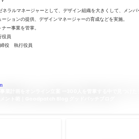
isionのゼネラルマネージャーとして、デザイン組織を大きくして、メン
ューションの提供、デザインマネージャーの育成などを実施。

ナー事業を管掌。

行役員

　取締役　執行役員
om
、事業計画をオンライン立案 ー300人を管掌する中で見つけた
ント術｜Goodpatch Blog グッドパッチブログ