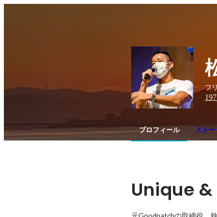
フリ
197
プロフィール
ストー
Unique & 
元Goodpatchの取締役