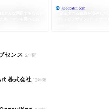
goodpatch.com
ればどんな問題でもなんと
「自走できる組織を増やした
れたキーマンを調べるお・
パッチがデザインパートナー
松岡氏
続ける理由｜Blog｜Goodpa
2018年7月
ドパッチ
ブセンス
2年間
yArt 株式会社
12年間