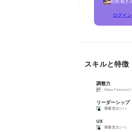
松岡 毅さ
ログイン
スキルと特徴
調整力
Maya Tomono
が
リーダーシップ
齋藤 恵太
が+1
UX
齋藤 恵太
が+1