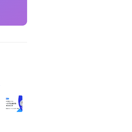
オ
ー
｜