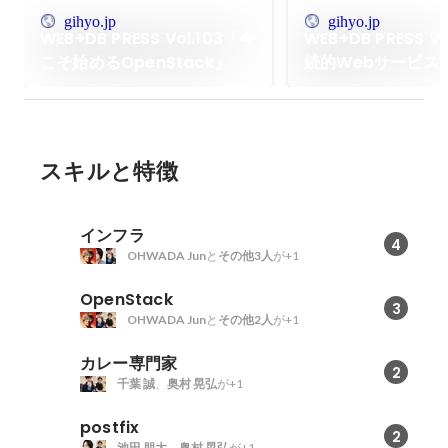
gihyo.jp
gihyo.jp
WEB+DB PRESS Vol.103「今
WEB+DB PRESS V
こそ始めるOpenStack」
続的Webサービス
ド」
スキルと特徴
インフラ
4
OHWADA Jun
と
その他3人
が+1
OpenStack
3
OHWADA Jun
と
その他2人
が+1
カレー専門家
2
千葉 誠
、
奥村 晃弘
が+1
postfix
2
池田 朋大
、
奥村 晃弘
が+1