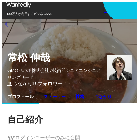
アプリを使う
400万人が利用するビジネスSNS
常松 伸哉
GMOペパボ株式会社 / 技術部シニアエンジニア
リングリード
40
10
つながり
フォロワー
プロフィール
ストーリー
性格
つながり
自己紹介
ログインユーザーのみに公開