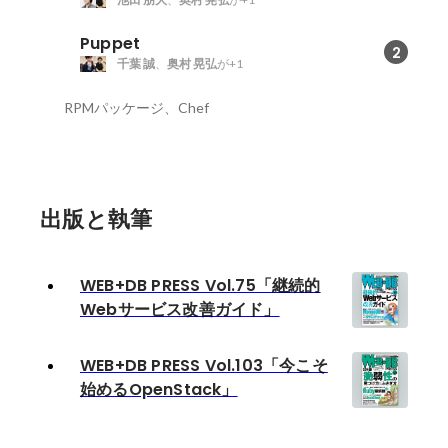
Puppet
2
千葉 誠
、
奥村 晃弘
が+1
RPMパッケージ、Chef
出版と執筆
WEB+DB PRESS Vol.75「継続的
Webサービス改善ガイド」
WEB+DB PRESS Vol.103「今こそ
始めるOpenStack」