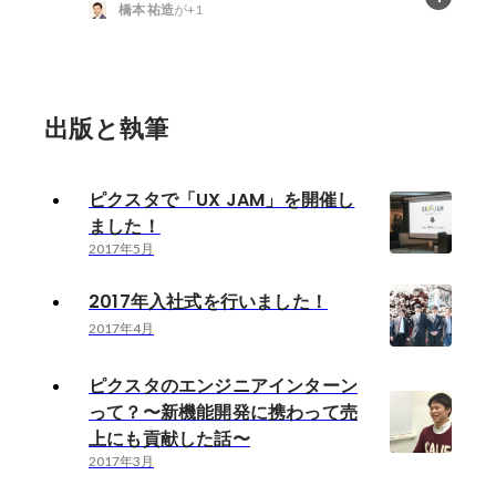
橋本 祐造
が+1
出版と執筆
ピクスタで「UX JAM」を開催し
ました！
2017年5月
2017年入社式を行いました！
2017年4月
ピクスタのエンジニアインターン
って？〜新機能開発に携わって売
上にも貢献した話〜
2017年3月