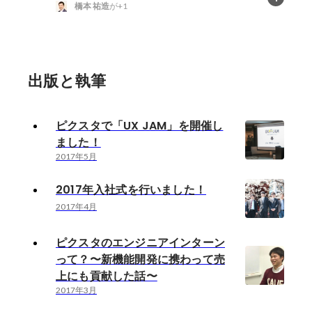
橋本 祐造
が+1
出版と執筆
ピクスタで「UX JAM」を開催し
ました！
2017年5月
2017年入社式を行いました！
2017年4月
ピクスタのエンジニアインターン
って？〜新機能開発に携わって売
上にも貢献した話〜
2017年3月