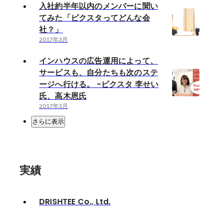
入社約半年以内のメンバーに聞い
てみた「ピクスタってどんな会
社？」
2017年3月
インハウスの広告運用によって、
サービスも、自分たちも次のステ
ージへ行ける。 -ピクスタ 李せい
氏、高木恩氏
2017年3月
さらに表示
実績
DRISHTEE Co., Ltd.