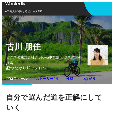
アプリを使う
400万人が利用するビジネスSNS
古川 朋佳
ピクスタ株式会社 / fotowa事業部 ビジネス開発
担当
43
12
つながり
フォロワー
プロフィール
ストーリー 14
性格
つながり
自分で選んだ道を正解にして
いく