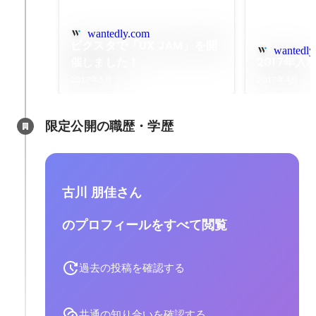
wantedly.com
ピクスタで「UX JAM」を開
wantedly
催しました！
2017年
2017年5月
2017年4月
限定公開の職歴・学歴
古川 朋佳さん
のプロフィールをすべて閲覧
過去の投稿を確認する
共通の知り合いを確認する