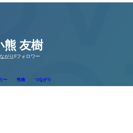
小熊 友樹
0
ながり
フォロワー
リー
性格
つながり