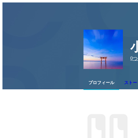
0
つ
プロフィール
ストー