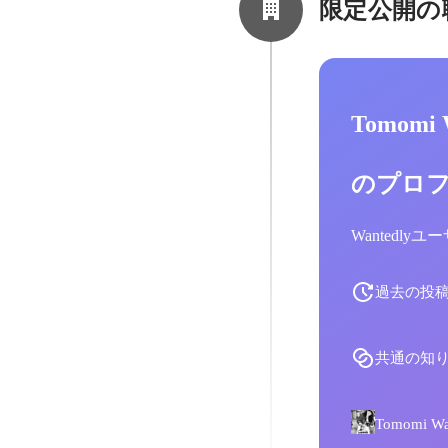
限定公開の
Tomomi
のプロ
Wantedl
過去の投
共通の知
Tomomi