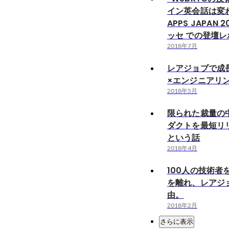
イン英会話は変わ
APPS JAPAN 
ッセ での登壇
2018年7月
レアジョブで成
×エンジニアリ
2018年5月
限られた裁量の
ダクトを最短リ
という話
2018年4月
100人の技術者
を離れ、レアジ
由。
2018年2月
さらに表示