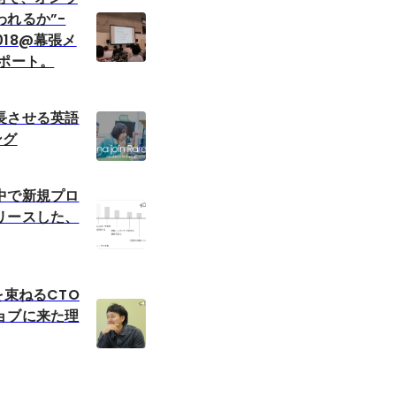
れるか”-
2018@幕張メ
レポート。
長させる英語
ング
中で新規プロ
リースした、
を束ねるCTO
ョブに来た理