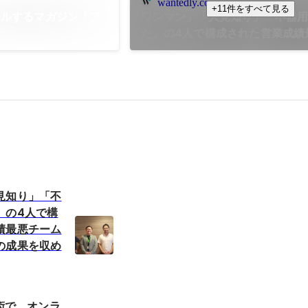
wantedly.com
+11件をすべて見る
ールするマガジン「ア
ワンマン」「人見知り」「不器
た」の4人で構成された営業成績
ムが、社内トップの成果を収め
跡。
見知り」「不
」の4人で構
績最悪チーム
の成果を収め
技術で、オンラ