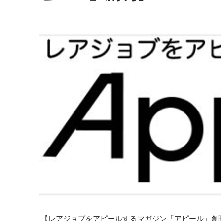
 【レアジョブをアピールするマガジン「アピール」創刊】  “アピール” とは、株式会社レアジョ