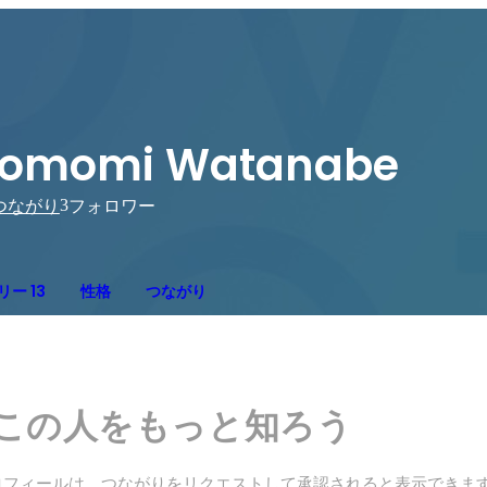
Tomomi Watanabe
3
つながり
フォロワー
ー 13
性格
つながり
この人をもっと知ろう
ロフィールは、つながりをリクエストして承認されると表示できま