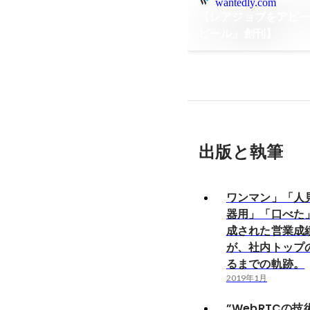
wantedly.com
【レアジョブをアピ
ピール」創刊】
出版と執筆
ワンマン」「人
器用」「口べた
成された営業成
が、社内トップ
るまでの軌跡。
2019年1月
”WebRTCの