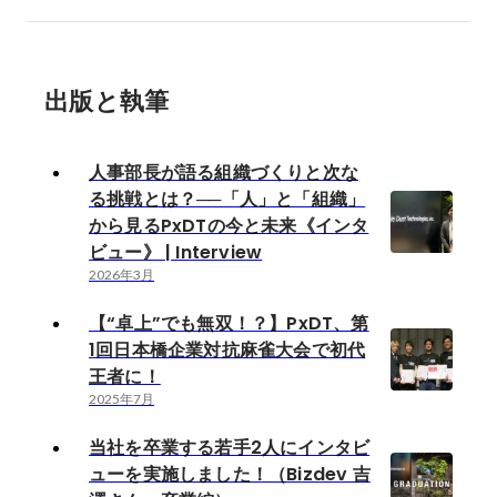
出版と執筆
人事部長が語る組織づくりと次な
る挑戦とは？──「人」と「組織」
から見るPxDTの今と未来《インタ
ビュー》 | Interview
2026年3月
【“卓上”でも無双！？】PxDT、第
1回日本橋企業対抗麻雀大会で初代
王者に！
2025年7月
当社を卒業する若手2人にインタビ
ューを実施しました！（Bizdev 吉