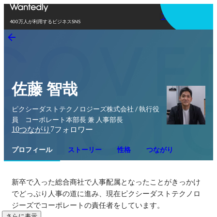
アプリを使う
400万人が利用するビジネスSNS
佐藤 智哉
ピクシーダストテクノロジーズ株式会社 / 執行役
員 コーポレート本部長 兼 人事部長
10
7
つながり
フォロワー
プロフィール
ストーリー
性格
つながり
新卒で入った総合商社で人事配属となったことがきっかけ
でどっぷり人事の道に進み、現在ピクシーダストテクノロ
ジーズでコーポレートの責任者をしています。
さらに表示