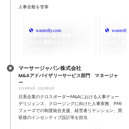
人事全般を管掌
wantedly.com
wantedly
人事部長が語る組織づくりと
【“卓上”
次なる挑戦とは？──「人」
PxDT、第
と「組織」から見るPxDTの
麻雀大会で
2026年3月
2025年7月
今と未来《インタビュー》 |
Interview
マーサージャパン株式会社
M&Aアドバイザリーサービス部門　マネージャ
ー
2019年8月
-
2022年8月
日系企業のクロスボーダーM&Aにおける人事デュー
デリジェンス、クロージングに向けた人事実務、PMI
フェーズでの制度統合支援、経営者リテンション、買
収後のインセンティブ設計等を担当