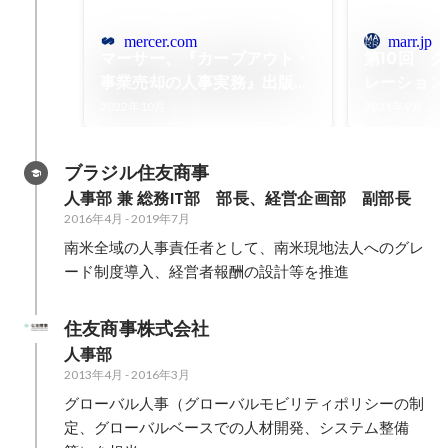
mercer.com
marr.jp
マーサー、『カーブアウト・
第10回 
事業売却の人事実務』出版の
レーション
お知らせ
2022年10月
2021年9月
ブラジル住友商事
人事部 兼 総務IT部　部長、経営企画部　副部長
2016年4月
-
2019年7月
南米全域の人事責任者として、南米現地法人へのグレ
ード制度導入、経営者報酬の設計等を推進
住友商事株式会社
人事部
2013年4月
-
2016年3月
グローバル人事（グローバルモビリティポリシーの制
定、グローバルベースでの人材開発、システム整備