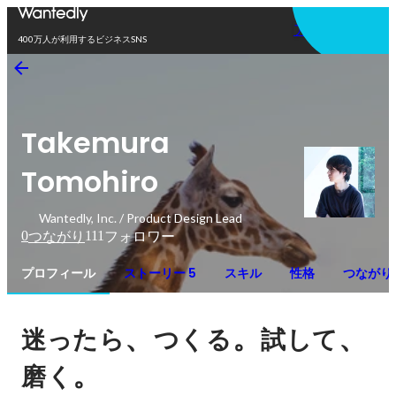
アプリを使う
400万人が利用するビジネスSNS
Takemura
Tomohiro
Wantedly, Inc. / Product Design Lead
0
111
つながり
フォロワー
プロフィール
ストーリー 5
スキル
性格
つながり
、
。
、
迷ったら
つくる
試して
。
磨く