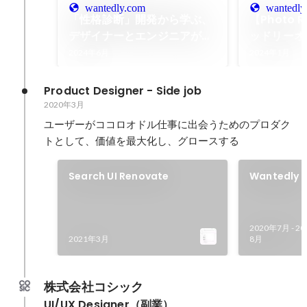
wantedly.com
wantedly
「性格診断」開発から学ぶ、
【Photo 
デザイナーとエンジニアが気
ッドリーオ
持ちよく仕事をするための3
「Spectru
2024年6月
2024年1月
つのアプローチ
Meetup
デザイナー
Product Designer - Side job
2020年3月
ユーザーがココロオドル仕事に出会うためのプロダク
トとして、価値を最大化し、グロースする
Search UI Renovate
Wantedly 
LP design
2020年7月
-
20
2021年3月
8月
株式会社コシック
UI/UX Designer（副業）