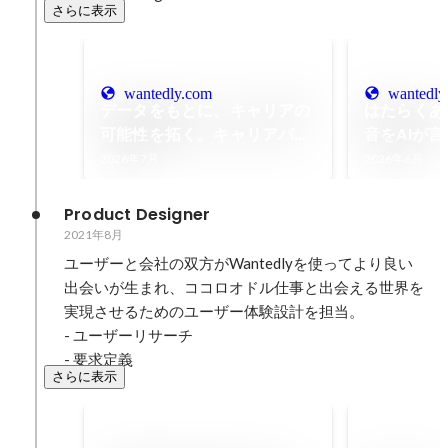
さらに表示
wantedly.com
wantedly
データをもとに、キャリアの
はたらくあ
可能性を拓く。キャリアパス
音をAIが
ファインダーが新登場。 |
ジェネレー
2026年7月
2026年6月
Wantedly, Inc.
き合おう | W
Product Designer
2021年8月
ユーザーと会社の双方がWantedlyを使ってより良い
出会いが生まれ、ココロオドル仕事と出会える世界を
実現させるためのユーザー体験設計を担当。

- ユーザーリサーチ

- 要求定義
さらに表示