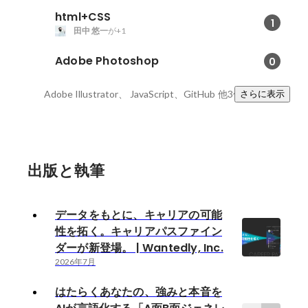
html+CSS
1
田中 悠一
が+1
Adobe Photoshop
0
Adobe Illustrator、 JavaScript、GitHub
他3件
さらに表示
出版と執筆
データをもとに、キャリアの可能
性を拓く。キャリアパスファイン
ダーが新登場。 | Wantedly, Inc.
2026年7月
はたらくあなたの、強みと本音を