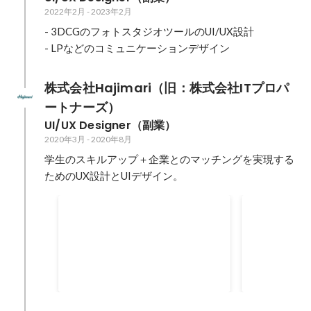
2022年2月
-
2023年2月
- 3DCGのフォトスタジオツールのUI/UX設計

- LPなどのコミュニケーションデザイン
株式会社Hajimari（旧：株式会社ITプロパ
ートナーズ）
UI/UX Designer（副業）
2020年3月
-
2020年8月
学生のスキルアップ＋企業とのマッチングを実現する
ためのUX設計とUIデザイン。
intee 学生プロフィール
intee 
ーアル
学生のプロフィールやメッセー
企業側のad
ジ、イベント画面などをデザイン
ューアル。 U
UI/UXデザイン、プロトタイプ作
イピング、デ
2020年5月
-
2020年8月
2020年
-
2020
成、コーディング
ークアップを