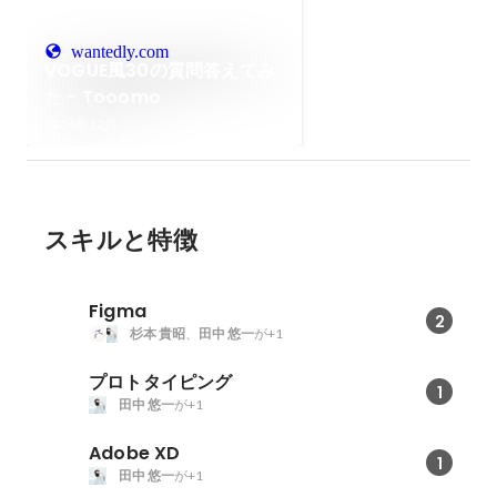
wantedly.com
VOGUE風30の質問答えてみ
た - Tooomo
2024年12月
スキルと特徴
Figma
2
杉本 貴昭
、
田中 悠一
が+1
プロトタイピング
1
田中 悠一
が+1
Adobe XD
1
田中 悠一
が+1