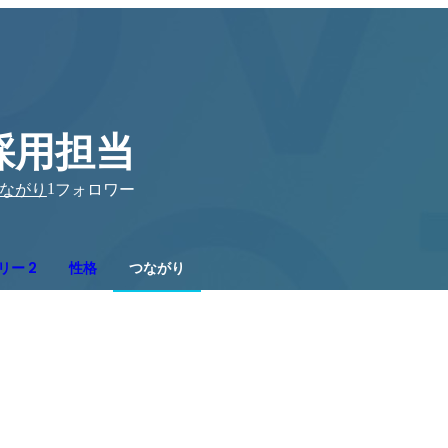
採用担当
1
ながり
フォロワー
リー 2
性格
つながり