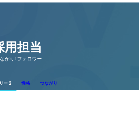
採用担当
1
ながり
フォロワー
リー 2
性格
つながり