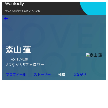
アプリを使う
400万人が利用するビジネスSNS
森山 蓮
AXIS / 代表
3
0
つながり
フォロワー
プロフィール
ストーリー
性格
つながり